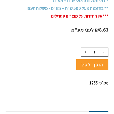
* דמי משלוח 39.90 ש״ח + מע״מ
** בהזמנה מעל 500 ש״ח + מע״מ - משלוח חינם!
***אין החזרות על מוצרים סטרילים
8.63
₪
לפני מע"מ
+
-
הוסף לסל
מק"ט: 1755