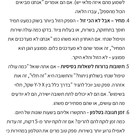
לשמוע מהם איזה מלאי יש). אם הם אומרים "אנחנו מביאים
הכול מהספק", עברו הלאה.
מחיר – אבל לא הכי זול
– הספק הזול ביותר בשוק כמעט תמיד
חוסך בתחזוקה, בשרות, או בעלות ציוד. בדקו כמה עולה שירות
וטיפול שנתי. אם האחרון הוא משהו כמו "אנחנו לא מעדכנים את
המחיר", זה אומר שהם לא מעדכנים כלום. ממוצע הוגן הוא
ממוצע – לא הזול והלא היקר.
תשובות ברורות לשאלות בסיסיות
– אם אתה שואל "כמה עולה
טיפול שנתי בשולחן ניתוח?" והתשובה היא "זה תלוי", זה אות
אזהרה. ספק טוב יוכל להגיד "בדרך כלל בין X ל-Y שקל, תלוי
בשימוש". אם הם לא יכולים לתת תשובה ישירה, הם לא יודעים
מה הם עושים, או שהם מסתירים משהו.
זמן תגובה בטלפון
– התקשרו אליהם בשעות שונות של היום.
כמה זמן לוקח להם להרים? אם זה לוקח יותר מ-5 דקות, זה עדות
לאפילו גרוע יותר בשירות. ספק טוב מרים את הטלפון במהירות כי