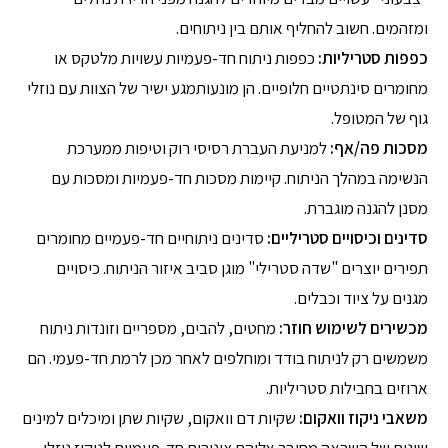
ומזהמים. חשוב להחליף אותם בין ניתוחים.
כפפות סטריליות:
כפפות ניתוח חד-פעמיות עשויות מלטקס או
מחומרים סינתטיים חלופיים. הן מונעותמגע ישיר של הצוות עם נוזלי
גוף של המטופל.
מסכות פה/אף:
למניעת העברת רסיסי רוק וטיפות ממערכת
הנשימה במהלך הניתוח. קיימות מסכות חד-פעמיות ומסכות עם
מסנן להגנה מוגברת.
סדינים וכיסויים סטריליים:
סדינים ניתוחיים חד-פעמיים מחומרים
תפירים יוצרים "שדה סטרילי" מוגן סביב איזור הניתוח. כיסויים
מגנים על ציוד וכבלים.
מכשירים לשימוש חוזר:
מחטים, להבים, מספריים וזונדות ניתוח
משמשים רק לניתוח בודד ומוחלפים לאחר מכן לרמת חד-פעמי. הם
ארוזים בחבילות סטריליות.
משאבי ניקוז וואקום:
שקיות דם וואקום, שקיות שתן ומיכלים למינים
שונים של השראה מחובר אליהם צינורות חד-פעמיים לניקוז נוזלי