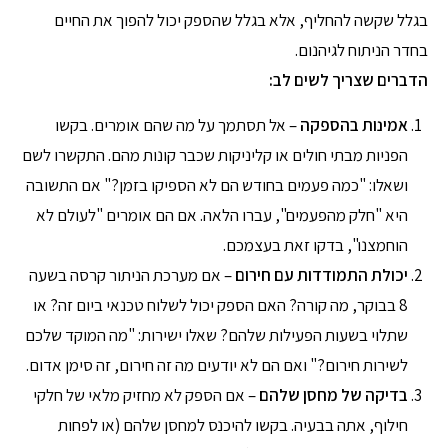
בגלל שקשה להחליף, אלא בגלל שהספק יכול להפוך את החיים
בחדר הניתוח לגיהנום.
הדברים שצריך לשים לב
:
אמינות בהספקה
– אל תסתמך על מה שהם אומרים. בקשו
הפניות מבתי חולים או קליניקות שכבר קונות מהם. התקשרו לשם
ושאלו: "כמה פעמים בחודש הם לא הספיקו בזמן?" אם התשובה
היא "חלק מהפעמים", עברו הלאה. אם הם אומרים "לעולם לא
הוחמצנו", בדקו זאת בעצמכם.
יכולת התמודדות עם חירום
– אם מערכת הניתור קרסה בשעה
8 בבוקר, מה קורה? האם הספק יכול לשלוח טכנאי ביום זה? או
שתלוי בשעות הפעילות שלהם? שאלו ישירות: "מה המוקד שלכם
לשירות חירום?" ואם הם לא יודעים מה זה חירום, זה סימן אדום.
בדיקה של מחסן שלהם
– אם הספק לא מחזיק מלאי של חלקי
חילוף, אתה בבעיה. בקשו להיכנס למחסן שלהם (או לפחות