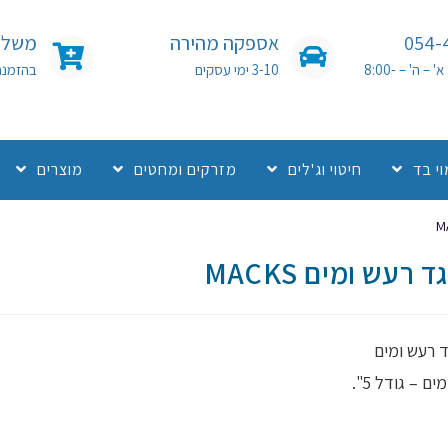
054-
אספקה מהירה
משלוח
שעות פעילות: א' – ה' – 8:00-
3-10 ימי עסקים
בהזמנה מעל 0
י בד
חיטוי וג'לים
מזרקים ומחטים
מוצרים
רעש ומים MACKS
ד רעש ומים