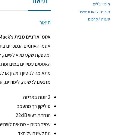
תיאור
חיטוי וג'לים
מוצרים להסרת שיער
שעוות / קרמים
תיאור
אטמי אוזניים מבית
Mack's –
ומספקת שקט מלא לשינה, לל
מתאימה לניסיון ראשון או לנ
מתאים ל
:
שינה, לימודים, ש
2 זוגות באריזה
סיליקון רך מתעצב
הנחתת רעש 22dB
עמיד במים – מתאים לשחיי
נוח לשינה על הצד