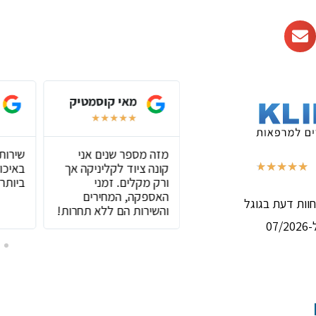
אסף שליפקה
מאי קוסמטיק
★
★
★
★
★
★
★
★
★
★
חנות שיש בה הכול
מזה מספר שנים אני
שירות
,שירות מצוין וסבלני
קונה ציוד לקליניקה אך
באיכות
★
★
★
★
★
(באמת נהנה בכל קניה)
ורק מקלים. זמני
ביותר!
האספקה, המחירים
והשירות הם ללא תחרות!
07