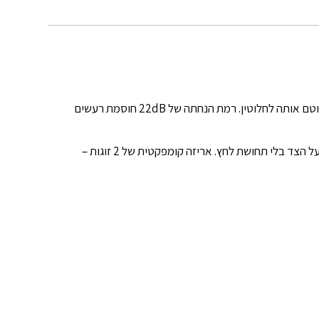
אטמי האוזניים הנמכרים ביותר בארה"ב, עשויים סיליקון פוטי רך ונוח שמתעצב במדויק לצורת האוזן ואוטם אותה לחלוטין. רמת הנחתה של 22dB חוסמת רעשים
האטמים עמידים במים ומתאימים גם לשחייה, למקלחת ולמניעת כניסת מים לאוזן. רכים מספיק לשינה על הצד בלי תחושת לחץ. אריזה קומפקטית של 2 זוגות –