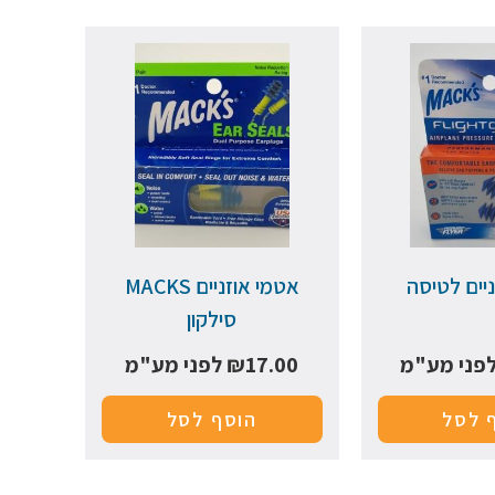
יים לטיסה
אטמי אוזניים MACKS
סילקון
פני מע"מ
17.00
₪
לפני מע"מ
 לסל
הוסף לסל