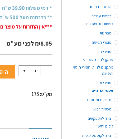
הנמכרים ביותר
* דמי משלוח 39.90 ש״ח + מע״מ
כפפות עבודה
** בהזמנה מעל 500 ש״ח + מע״מ - משלוח חינם!
כפפות חד פעמיות
***אין החזרות על מוצרים 
מבחנות
8.05
₪
לפני מע"מ
מוצרי חבישה
מוצרי נייר
מתקן לנייר תעשייתי
מתקנים לנייר, חומרי חיטוי
-
+
הוס
והיגיינה
מוצרי עזר
אטמי אוזניים
מק"ט: 175
מזרקים ומחטים
מכשור רפואי
ציוד למקעקעים
ג'לים וחיטוי
ציוד לקוסמטיקאיות