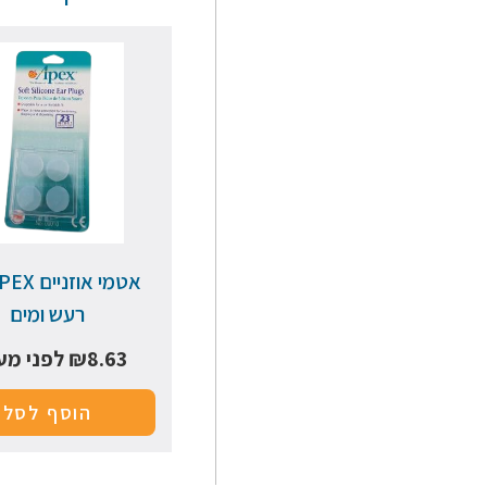
רעש ומים
8.63
₪
לפני מע
הוסף לסל