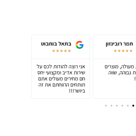
תמר רובינזון
בתאל בוחבוט
שירל
★
★
★
★
★
★
★
★
★
★
★
★
★
 מעולה, מוצרים
אני רוצה להודות לכם על
שירות מעול
 גבוהה, שווה
שירות אדיב ומקצועי יחס
טובים
חם מחירים מעולים אתם
תותחים הרווחתם את זה
ביושר!!!