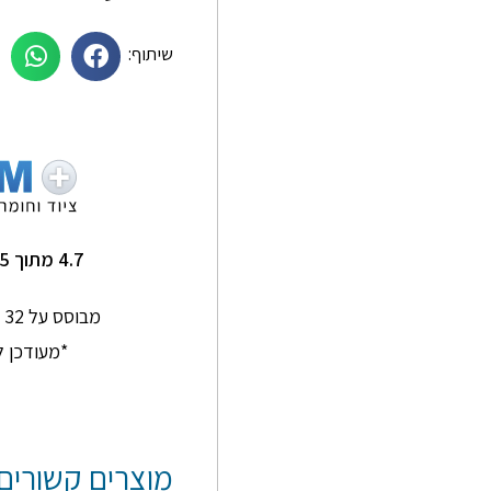
שיתוף:
תם סלמן
Ginkgo Home
★
★
★
★
★
★
★
★
★
★
תותח על שירות מדהים
שירות מעולה ומהיר !
4.7 מתוך 5
אנשים סבלניים
ומדהימים
מבוסס על 32 חוות דעת בגוגל
*מעודכן ל-/2026
מוצרים קשורים