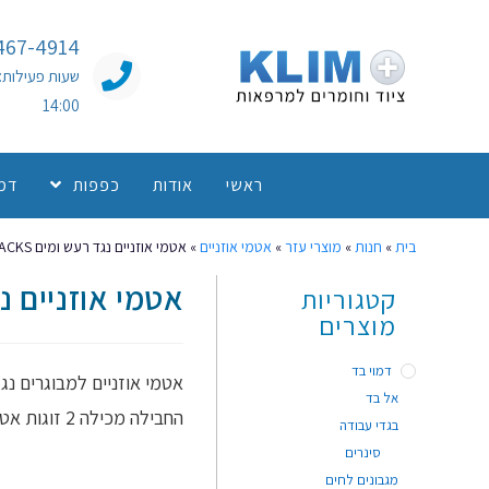
467-4914
14:00
ראשי
אודות
כפפות
דמו
בית
»
חנות
»
מוצרי עזר
»
אטמי אוזניים
»
אטמי אוזניים נגד רעש ומים MACKS
אטמי אוזניים נגד 
קטגוריות
מוצרים
דמוי בד
אטמי אוזניים למבוגרים נג
אל בד
החבילה מכילה 2 זוגות אטמים – גודל 5".
בגדי עבודה
סינרים
מגבונים לחים