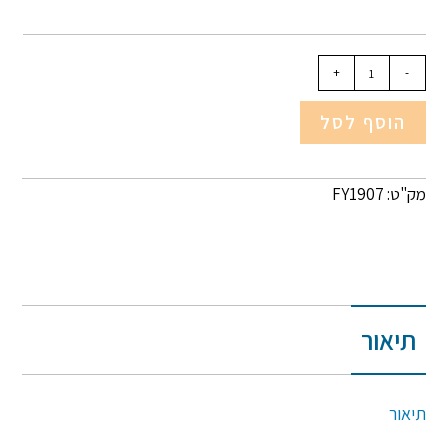
+
-
הוסף לסל
מק"ט: FY1907
תיאור
תיאור