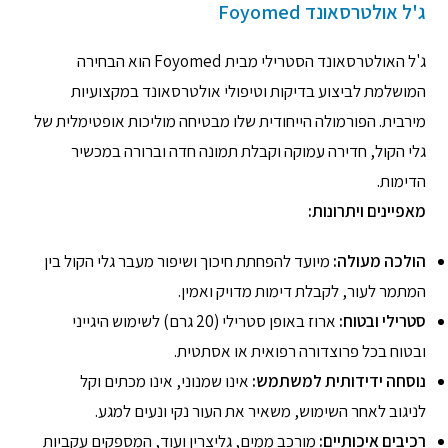
ג'ל אולטרסאונד Foyomed
ג'ל האולטרסאונד הסטרילי מבית Foyomed הוא הבחירה
המושלמת לביצוע בדיקות וטיפולי אולטרסאונד במקצועיות
מירבית. הפורמולה הייחודית שלו מבטיחה מוליכות אופטימלית של
גלי הקול, חדירה עמוקה וקבלת תמונה חדה וברורה במכשיר
הדימות.
מאפיינים ויתרונות:
הולכה מעולה:
מיועד להפחתת חיכוך ושיפור מעבר גלי הקול בין
המתמר לעור, לקבלת דימות מדויק ואמין.
סטרילי ובטוח:
ארוז באופן סטרילי (20 גרם) לשימוש היגייני
ובטוח בכל פרוצדורה רפואית או אסתטית.
נוסחה ידידותית למשתמש:
אינו שמנוני, אינו מכתים וקל
לניגוב לאחר השימוש, משאיר את העור נקי ונעים למגע.
רכיבים איכותיים:
מורכב ממים, גליצרין ועוד, המספקים עקביות