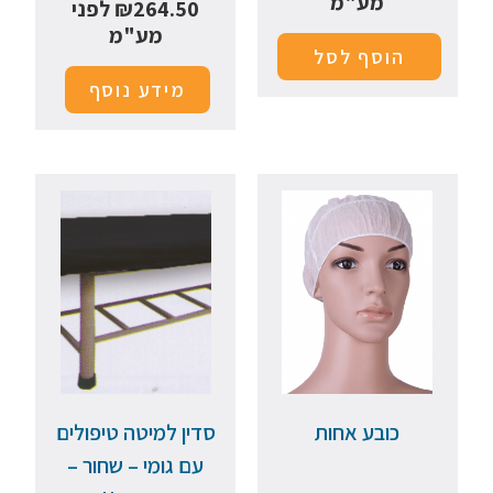
מע"מ
264.50
₪
לפני
מע"מ
הוסף לסל
מידע נוסף
כובע אחות
סדין למיטה טיפולים
עם גומי – שחור –