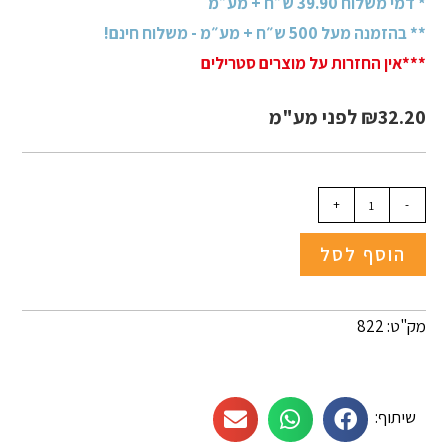
* דמי משלוח 39.90 ש״ח + מע״מ
** בהזמנה מעל 500 ש״ח + מע״מ - משלוח חינם!
***אין החזרות על מוצרים סטרילים
32.20
₪
לפני מע"מ
+
-
הוסף לסל
מק"ט: 822
שיתוף: