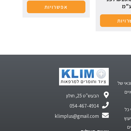
"מ
אפשרויות
ויות
נאי של
יים
הבעש"ט 25, חולון
054-467-4914
 כל
klimplus@gmail.com
עוץ
ם