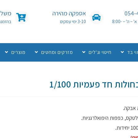
054-
אספקה מהירה
משלוח
שעות פעילות: א' – ה' – 8:00-
3-10 ימי עסקים
בהזמנה מעל 0
י בד
חיטוי וג'לים
מזרקים ומחטים
מוצרים
לות חד פעמיות 1/100
 אבקה.
טקס, כפפות היפואלרגניות.
ות!