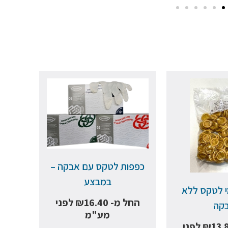
כפפות לטקס עם אבקה –
במבצע
י לטקס ללא
החל מ-
16.40
₪
לפני
קה
מע"מ
13.
₪
לפני