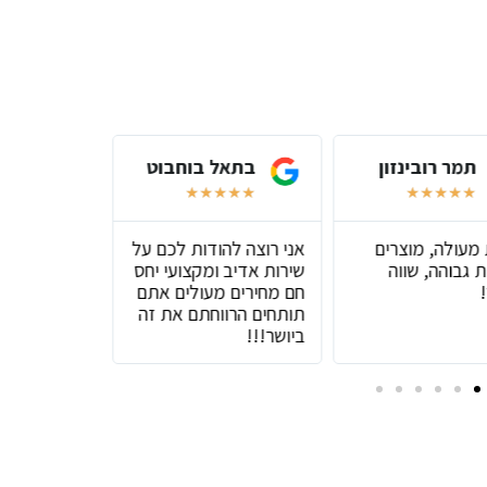
תמר רובינזון
בתאל בוחבוט
שירל
★
★
★
★
★
★
★
★
★
★
★
★
★
 מעולה, מוצרים
אני רוצה להודות לכם על
שירות מעול
 גבוהה, שווה
שירות אדיב ומקצועי יחס
טובים
חם מחירים מעולים אתם
תותחים הרווחתם את זה
ביושר!!!