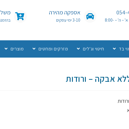
054-
אספקה מהירה
משלוח
שעות פעילות: א' – ה' – 8:00-
3-10 ימי עסקים
בהזמנה מעל 0
י בד
חיטוי וג'לים
מזרקים ומחטים
מוצרים
לא אבקה – ורודות
רודות