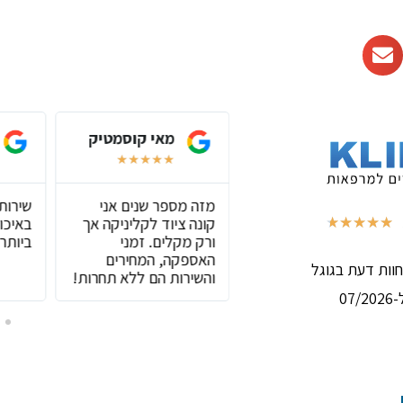
אסף שליפקה
מאי קוסמטיק
★
★
★
★
★
★
★
★
★
★
חנות שיש בה הכול
מזה מספר שנים אני
שירות
,שירות מצוין וסבלני
קונה ציוד לקליניקה אך
באיכות
★
★
★
★
★
(באמת נהנה בכל קניה)
ורק מקלים. זמני
ביותר!
האספקה, המחירים
והשירות הם ללא תחרות!
07