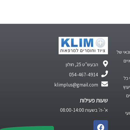
נאי של
יים
הבעש"ט 25, חולון
054-467-4914
 כל
klimplus@gmail.com
עוץ
ם
שעות פעילות
א'-ה' בשעות 08:00-14:00
עי