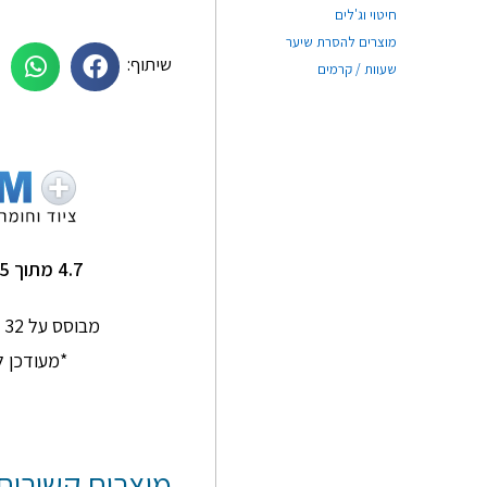
חיטוי וג'לים
מוצרים להסרת שיער
שיתוף:
שעוות / קרמים
תם סלמן
Ginkgo Home
★
★
★
★
★
★
★
★
★
★
תותח על שירות מדהים
שירות מעולה ומהיר !
4.7 מתוך 5
אנשים סבלניים
ומדהימים
מבוסס על 32 חוות דעת בגוגל
*מעודכן ל-/2026
מוצרים קשורים