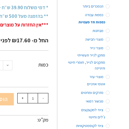
הנמכרים ביותר
* דמי משלוח 39.90 ש״ח + מע״מ
כפפות עבודה
** בהזמנה מעל 500 ש״ח + מע״מ - משלוח חינם!
כפפות חד פעמיות
***אין החזרות על מוצרים 
מבחנות
החל מ-
17.60
₪
לפני 
מוצרי חבישה
מוצרי נייר
מתקן לנייר תעשייתי
מתקנים לנייר, חומרי חיטוי
כמות
והיגיינה
מוצרי עזר
אטמי אוזניים
מזרקים ומחטים
-
+
הוס
מכשור רפואי
ציוד למקעקעים
ג'לים וחיטוי
מק"ט:
ציוד לקוסמטיקאיות