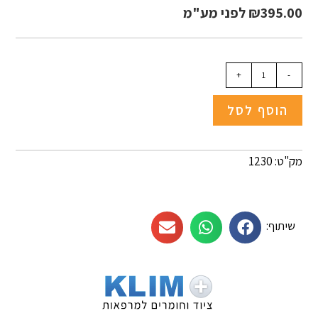
395.00
₪
לפני מע"מ
+
-
הוסף לסל
מק"ט: 1230
שיתוף: