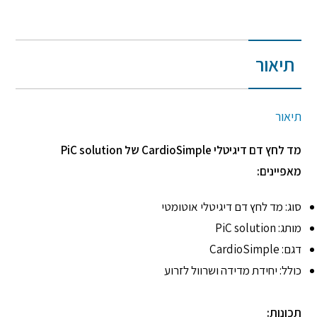
תיאור
תיאור
מד לחץ דם דיגיטלי CardioSimple של PiC solution
מאפיינים:
סוג: מד לחץ דם דיגיטלי אוטומטי
מותג: PiC solution
דגם: CardioSimple
כולל: יחידת מדידה ושרוול לזרוע
תכונות: