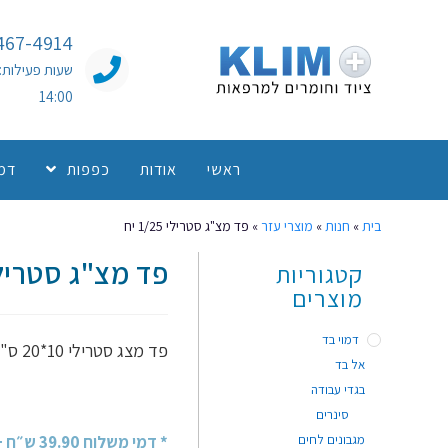
467-4914
14:00
ראשי
אודות
כפפות
דמו
בית
»
חנות
»
מוצרי עזר
»
פד מצ"ג סטרילי 1/25 יח
פד מצ"ג סטרילי 1/25 
קטגוריות
מוצרים
דמוי בד
פד מצג סטרילי 10*20 ס"מ – 1/25 יח בקופסא
אל בד
בגדי עבודה
סינרים
מגבונים לחים
* דמי משלוח 39.90 ש״ח + מע״מ