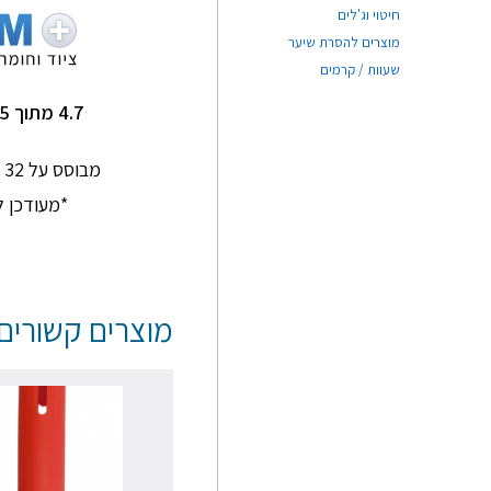
תם סלמן
Ginkgo Home
חיטוי וג'לים
★
★
★
★
★
★
★
★
★
★
מוצרים להסרת שיער
שעוות / קרמים
תותח על שירות מדהים
שירות מעולה ומהיר !
4.7 מתוך 5
אנשים סבלניים
ומדהימים
מבוסס על 32 חוות דעת בגוגל
*מעודכן ל-/2026
מוצרים קשורים