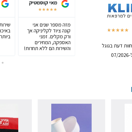
אסף שליפקה
מאי קוסמטיק
★
★
★
★
★
★
★
★
★
★
חנות שיש בה הכול
מזה מספר שנים אני
שירות
,שירות מצוין וסבלני
קונה ציוד לקליניקה אך
באיכות
★
★
★
★
★
(באמת נהנה בכל קניה)
ורק מקלים. זמני
ביותר!
האספקה, המחירים
והשירות הם ללא תחרות!
07