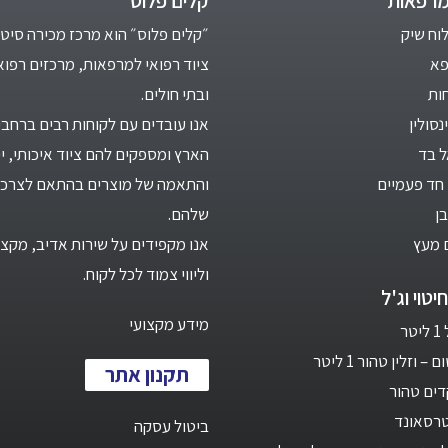
מרפאות
קלים פלוס
לוח שיק
״קלים פלוס״ הוא מרכז מכירה סיטו
פא
ציוד רפואי למרפאות, מרכזים רפוא
ות
ובתי חולים.
סולין
אנו עובדים עם לקוחות רבים ברחבי
ל בד
הארץ ומספקים להם ציוד איכותי, יי
חד פעמיים
והתאמה של מוצרים בהתאם לצרכי
ן
שלהם.
 מעץ
אנו מקפידים על שירות אדיב, מקצו
וליווי צמוד לכל לקוח.
יטוי וג'ל
מידע מקצועי
ר
 וזלין טהור 1 ליטר
תקנון אתר
ים טהור
טרסאונד
ביטול עסקה