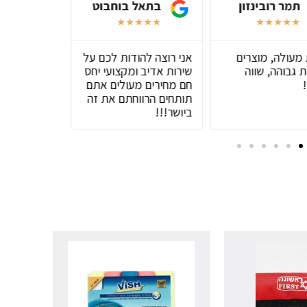
תמר רובינזון
בתאל בוחבוט
שירל
★
★
★
★
★
★
★
★
★
★
★
★
★
 מעולה, מוצרים
אני רוצה להודות לכם על
שירות מעול
 גבוהה, שווה
שירות אדיב ומקצועי יחס
טובים
חם מחירים מעולים אתם
תותחים הרווחתם את זה
ביושר!!!