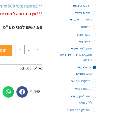
הנמכרים ביותר
** בהזמנה מעל 500 ש״ח + מע״מ - משלוח חינם!
כפפות עבודה
***אין החזרות על מוצרים 
כפפות חד פעמיות
67.50
₪
לפני מע"מ
מבחנות
מוצרי חבישה
מוצרי נייר
מתקן לנייר תעשייתי
-
+
הוס
מתקנים לנייר, חומרי חיטוי
והיגיינה
מוצרי עזר
מק"ט: 50-011
אטמי אוזניים
מזרקים ומחטים
מכשור רפואי
שיתוף:
ציוד למקעקעים
ג'לים וחיטוי
ציוד לקוסמטיקאיות