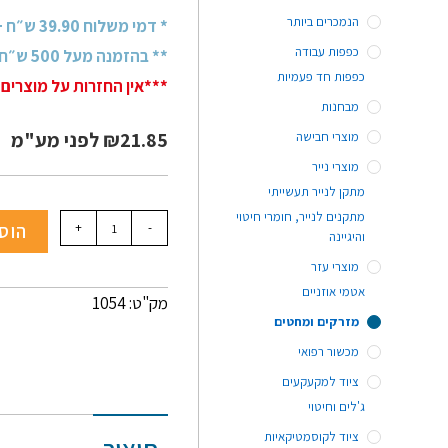
הנמכרים ביותר
* דמי משלוח 39.90 ש״ח + מע״מ
כפפות עבודה
** בהזמנה מעל 500 ש״ח + מע״מ - משלוח חינם!
כפפות חד פעמיות
***אין החזרות על מוצרים 
מבחנות
21.85
₪
לפני מע"מ
מוצרי חבישה
מוצרי נייר
מתקן לנייר תעשייתי
מתקנים לנייר, חומרי חיטוי
-
+
הוס
והיגיינה
מוצרי עזר
אטמי אוזניים
מק"ט: 1054
מזרקים ומחטים
מכשור רפואי
ציוד למקעקעים
ג'לים וחיטוי
ציוד לקוסמטיקאיות