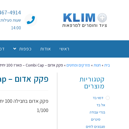
467-4914
14:00
ראשי
אודות
כפפות
דמו
בית
»
חנות
»
מזרקים ומחטים
»
פקק אדום – Combi Cap – מארז 100 יחידות
פקק אדום – Combi Cap – מארז 100 יחידות
קטגוריות
מוצרים
דמוי בד
פקק אדום בחבילה 100 יחידות
אל בד
1/100
בגדי עבודה
סינרים
מגבונים לחים