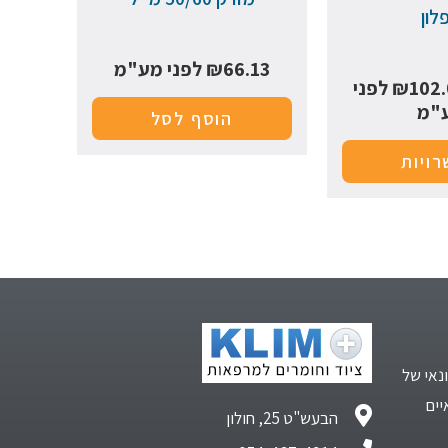
פלון
66.13
₪
לפני מע"מ
102.
₪
לפני
"מ
הוסף לסל
ויות
נאי של
יים
הבעש"ט 25, חולון