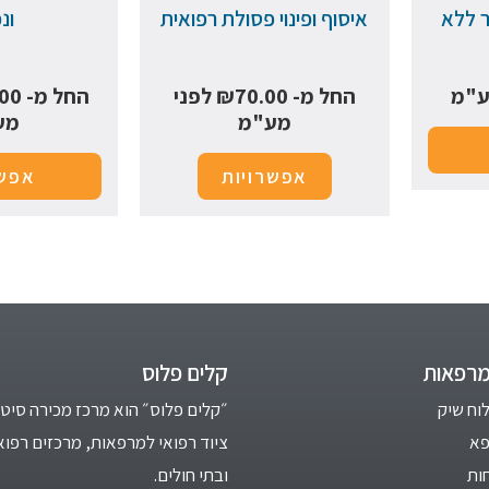
 ללא
איסוף ופינוי פסולת רפואית
ונ
ע"מ
החל מ-
70.00
₪
לפני
החל מ-
00
מע"מ
מע
אפשרויות
אפשר
מרפאות
קלים פלוס
לוח שיק
״קלים פלוס״ הוא מרכז מכירה סיטו
פא
ציוד רפואי למרפאות, מרכזים רפוא
ות
ובתי חולים.