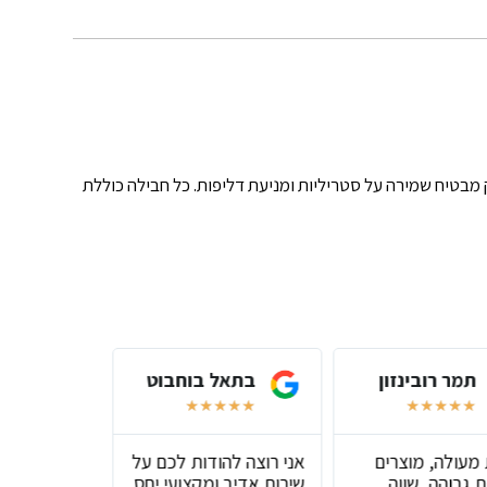
מבטיח שמירה על סטריליות ומניעת דליפות. כל חבילה כוללת
תמר רובינזון
בתאל בוחבוט
שירל
★
★
★
★
★
★
★
★
★
★
★
★
★
 מעולה, מוצרים
אני רוצה להודות לכם על
שירות מעול
 גבוהה, שווה
שירות אדיב ומקצועי יחס
טובים