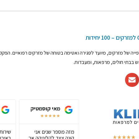
יה של מזרקים, מיועד לסגירה ואטימה בטוחה של מזרקים רפואיים. הפקק 
אסף שליפקה
מאי קוסמטיק
★
★
★
★
★
★
★
★
★
★
חנות שיש בה הכול
מזה מספר שנים אני
שירות
,שירות מצוין וסבלני
קונה ציוד לקליניקה אך
באיכות
★
★
★
★
★