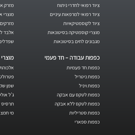
ציוד רפואי לחדרי ניתוח
מזרק אינ
ציוד רפואי למרפאות עיניים
מוצרי א
ציוד לקוסמטיקאיות
מזרקים 
מוצרי קוסמטיקה בסיטונאות
אלבד לב
מגבונים לחים בסיטונאות
שפדלים
כפפות עבודה – חד פעמי
מוצרי ח
כפפות חד פעמיות
אלכוהול 1 ליט
כפפות ניטריל
פטרולטום –
כפפות ויניל
שמן שקד
כפפות לטקס עם אבקה
ג'ל אול
כפפות לטקס ללא אבקה
תרסיס ל
כפפות סטריליות
מי חמצן 3 אחו
כפפות ספארי