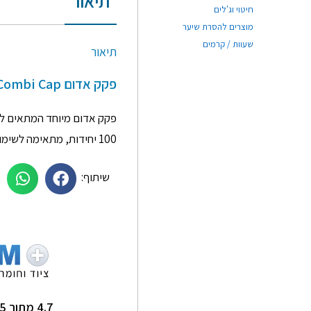
תיאור
חיטוי וג'לים
מוצרים להסרת שיער
שעוות / קרמים
תיאור
פקק אדום Combi Cap למזרקים – 100 יחידות
פקק אדום מיוחד המתאים לפי
100 יחידות, מתאימה לשימוש בבתי חולים, מרפאות, ומעבדות.
שיתוף:
תם סלמן
Ginkgo Home
★
★
★
★
★
★
★
★
★
★
תותח על שירות מדהים
שירות מעולה ומהיר !
4.7 מתוך 5
אנשים סבלניים