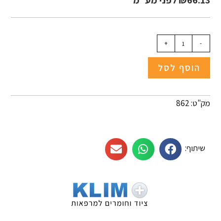
66.13
₪
לפני מע"מ
+
-
הוסף לסל
מק"ט: 862
שיתוף: