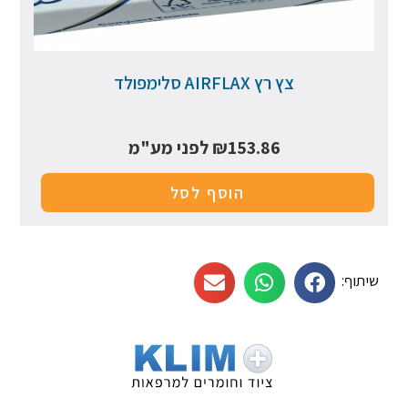
צץ רץ AIRFLAX סלימפולד
153.86
₪
לפני מע"מ
הוסף לסל
שיתוף: