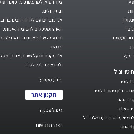
פא
ציוד רפואי למרפאות, מרכזים רפוא
ות
ובתי חולים.
סולין
אנו עובדים עם לקוחות רבים ברחבי
ל בד
הארץ ומספקים להם ציוד איכותי, יי
חד פעמיים
והתאמה של מוצרים בהתאם לצרכי
ן
שלהם.
 מעץ
אנו מקפידים על שירות אדיב, מקצו
וליווי צמוד לכל לקוח.
יטוי וג'ל
מידע מקצועי
ר
 וזלין טהור 1 ליטר
תקנון אתר
ים טהור
טרסאונד
ביטול עסקה
חיטוי משטחים עם אלכוהול
הצהרת נגישות
ז