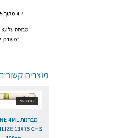
תותח על שירות מדהים
שירות מעולה ומהיר !
4.7 מתוך 5
אנשים סבלניים
ומדהימים
מבוסס על 32 חוות דעת בגוגל
*מעודכן ל-/2026
מוצרים קשורים
אזל המלאי
מבחנות  4ML
LIZE 13X75 C+ S
100sp