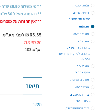
הנמכרים ביותר
* דמי משלוח 39.90 ש״ח + מע״מ
כפפות עבודה
** בהזמנה מעל 500 ש״ח + מע״מ - משלוח חינם!
כפפות חד פעמיות
***אין החזרות על מוצרים 
מבחנות
65.55
₪
לפני מע"מ
מוצרי חבישה
מוצרי נייר
המלאי אזל
מתקן לנייר תעשייתי
מק"ט: 103
מתקנים לנייר, חומרי חיטוי
והיגיינה
מוצרי עזר
אטמי אוזניים
מזרקים ומחטים
תיאור
מכשור רפואי
ציוד למקעקעים
ג'לים וחיטוי
תיאור
ציוד לקוסמטיקאיות