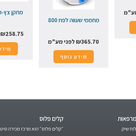
מתקן צץ-ר
ע"מ
מחממי שעווה לפח 800
258.75
₪
ל
365.70
₪
לפני מע"מ
מידע
מידע נוסף
מרפאות
קלים פלוס
לוח שיק
״קלים פלוס״ הוא מרכז מכירה סיטו