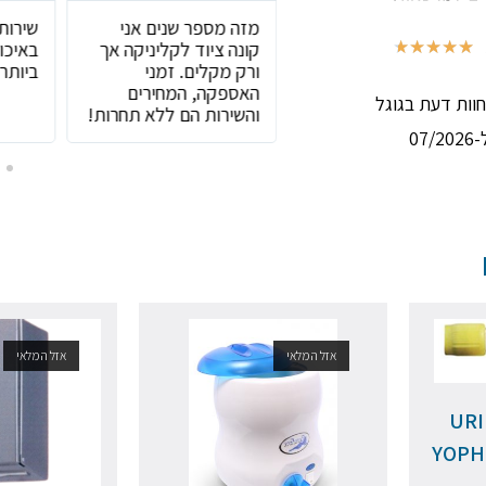
חנות שיש בה הכול
מזה מספר שנים אני
שירות
,שירות מצוין וסבלני
קונה ציוד לקליניקה אך
באיכות
★
★
★
★
★
(באמת נהנה בכל קניה)
ורק מקלים. זמני
ביותר!
האספקה, המחירים
והשירות הם ללא תחרות!
07
אזל המלאי
אזל המלאי
URINE
YOPHI