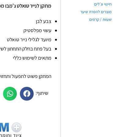
חיטוי וג'לים
מתקן לנייר טואלט ג'מבו מ
מוצרים להסרת שיער
שעוות / קרמים
צבע לבן
עשוי מפלסטיק
מיועד לגלילי נייר טואלט
בעל פתח בחלק התחתון לשלי
מתאים לשימוש כללי
המתקן פשוט לתפעול ותחזוקה
שיתוף:
תם סלמן
Ginkgo Home
★
★
★
★
★
★
★
★
★
★