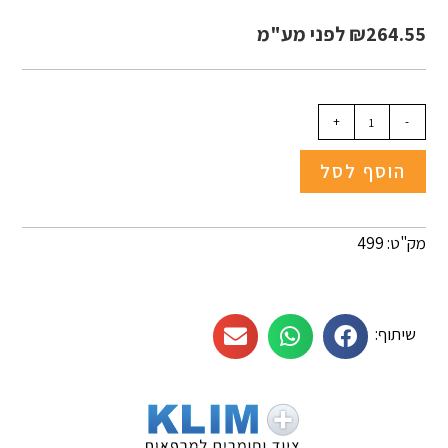
264.55
₪
לפני מע"מ
+
-
הוסף לסל
מק"ט: 499
שיתוף: