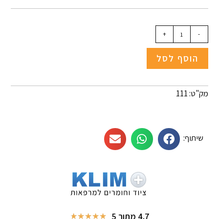
+
-
הוסף לסל
מק"ט: 111
שיתוף:
4.7 מתוך 5
★
★
★
★
★