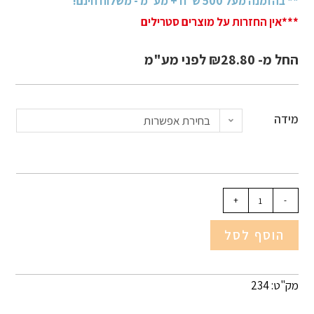
** בהזמנה מעל 500 ש״ח + מע״מ - משלוח חינם!
***אין החזרות על מוצרים סטרילים
החל מ-
28.80
₪
לפני מע"מ
מידה
בחירת אפשרות
+
-
הוסף לסל
מק"ט: 234