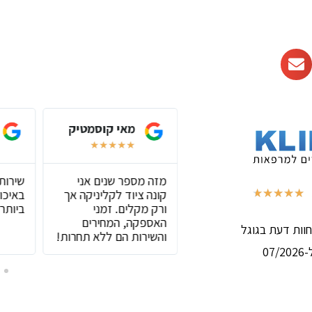
אסף שליפקה
מאי קוסמטיק
★
★
★
★
★
★
★
★
★
★
חנות שיש בה הכול
מזה מספר שנים אני
שירות
,שירות מצוין וסבלני
קונה ציוד לקליניקה אך
באיכות
★
★
★
★
★
(באמת נהנה בכל קניה)
ורק מקלים. זמני
ביותר!
האספקה, המחירים
והשירות הם ללא תחרות!
07