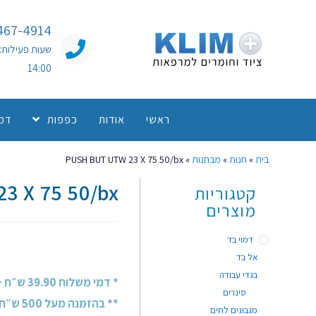
467-4914
14:00
ראשי
אודות
כפפות
דמו
בית
»
חנות
»
מבחנות
»
PUSH BUT UTW 23 X 75 50/bx
3 X 75 50/bx
קטגוריות
מוצרים
דמוי בד
אל בד
בגדי עבודה
* דמי משלוח 39.90 ש״ח + מע״מ
סינרים
** בהזמנה מעל 500 ש״ח + מע״מ - משלוח חינם!
מגבונים לחים