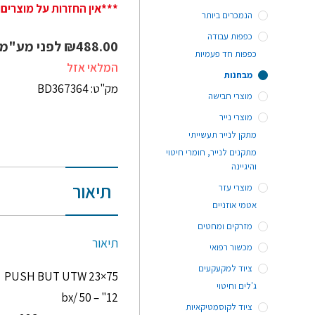
***אין החזרות על מוצרים 
הנמכרים ביותר
כפפות עבודה
488.00
₪
לפני מע"מ
כפפות חד פעמיות
המלאי אזל
מבחנות
מק"ט: BD367364
מוצרי חבישה
מוצרי נייר
מתקן לנייר תעשייתי
מתקנים לנייר, חומרי חיטוי
והיגיינה
תיאור
מוצרי עזר
אטמי אוזניים
מזרקים ומחטים
תיאור
מכשור רפואי
ציוד למקעקעים
PUSH BUT UTW 23×75
ג'לים וחיטוי
12" – 50 /bx
ציוד לקוסמטיקאיות