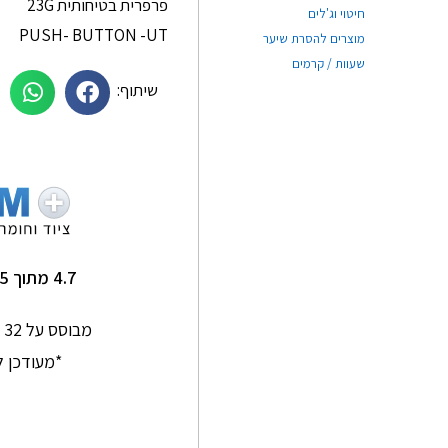
פרפרית בטיחותית 23G
חיטוי וג'לים
PUSH- BUTTON -UT
מוצרים להסרת שיער
שעוות / קרמים
שיתוף:
תם סלמן
Ginkgo Home
★
★
★
★
★
★
★
★
★
★
תותח על שירות מדהים
שירות מעולה ומהיר !
4.7 מתוך 5
אנשים סבלניים
ומדהימים
מבוסס על 32 חוות דעת בגוגל
*מעודכן ל-/2026