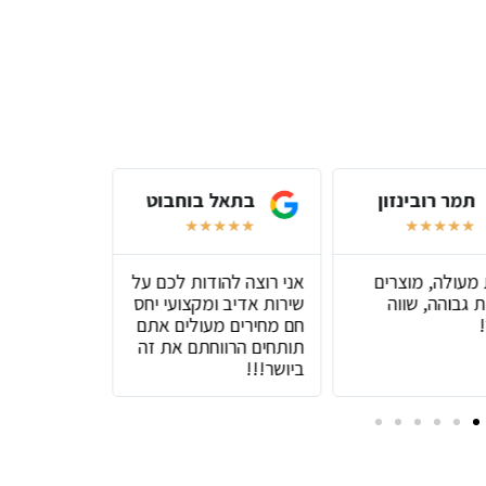
תמר רובינזון
בתאל בוחבוט
שירל
★
★
★
★
★
★
★
★
★
★
★
★
★
 מעולה, מוצרים
אני רוצה להודות לכם על
שירות מעול
 גבוהה, שווה
שירות אדיב ומקצועי יחס
טובים
חם מחירים מעולים אתם
תותחים הרווחתם את זה
ביושר!!!