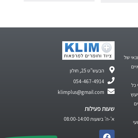
נאי של
יים
הבעש"ט 25, חולון
054-467-4914
 כל
klimplus@gmail.com
עוץ
ם
שעות פעילות
א'-ה' בשעות 08:00-14:00
עי