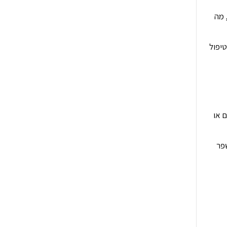
, מה
טיפול
ם או
שפר