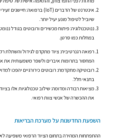
מחלות לפני התפרצותן, והתאמה אישית של טיפולים
אינטרנט של הדברים (IoT) ברפו
שיוביל לטיפול מונע יעיל יותר.
ננוטכנולוגיה: פיתוח מכשירים ורובוטים בגודל ננו
במחלות כמו סרטן.
רפואה רגנרטיבית: ציוד מתקדם לגידול והשתלת רקמ
המחסור בתרומות איברים ולשפר משמעותית את איכ
רובוטיקה מתקדמת: רובוטים כירורגיים יהפכו למדויק
בתנאי חלל.
מציאות רבודה ומדומה: שילוב טכנולוגיות אלו בציוד
את ההכשרה של אנשי צוות רפואי.
השפעת החדשנות על מערכת הבריאות
ההתפתחות המהירה בתחום הציוד הרפואי משפיעה לא ר