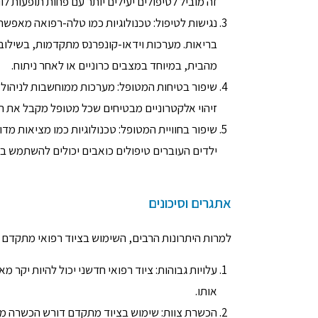
זה מוביל לטיפולים יעילים יותר עם פחות תופעות לוו
נגישות לטיפול: טכנולוגיות כמו טלה-רפואה מאפשר
בריאות. מערכות וידאו-קונפרנס מתקדמות, בשילוב ע
מהבית, במיוחד במצבים כרוניים או לאחר ניתוח.
שיפור בטיחות המטופל: מערכות ממוחשבות לניהול תר
זיהוי אלקטרוניים מבטיחים שכל מטופל מקבל את הטי
ילדים העוברים טיפולים כואבים יכולים להשתמש במשקפי VR כדי להסיח את דעתם ולהפחית את תחושת
אתגרים וסיכונים
למרות היתרונות הרבים, השימוש בציוד רפואי מתקדם 
עלויות גבוהות: ציוד רפואי חדשני יכול להיות יקר
אותו.
הכשרת צוות: שימוש בציוד מתקדם דורש הכשרה מקיפ