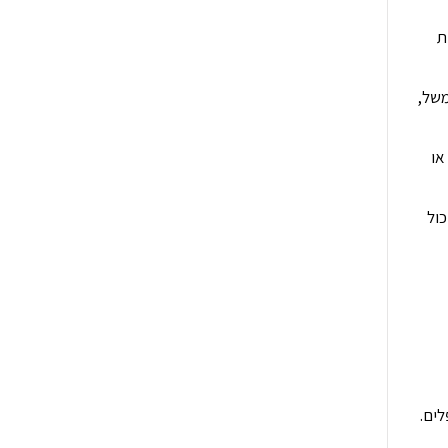
ת
משל,
או
כול
ים.