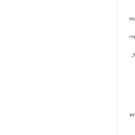
תי
די
של,
וש