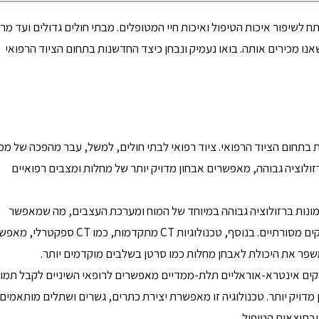
 לשיפור איכות הטיפול ואיכות חיי המטופלים. מבתי חולים גדולים ועד מר
אנו מכירים אותה. בואו נעמיק ונבחן כיצד החדשנות בתחום הציוד הרפואי
בתחום הציוד הרפואי. ציוד רפואי לבתי חולים, למשל, עבר מהפכה של ממ
יה מתקדמים, כמו סורקי MRI ו-CT בעלי רזולוציה גבוהה, מאפשרים אבחון מדויק יותר של מחלות ומצבים רפואיים
 מכשירי 7 טסלה, מספקים תמונות ברזולוציה גבוהה במיוחד של המוח ומערכת העצבים, מה שמאפשר
לרופאים לזהות פתולוגיות קטנות שלא היו נראות בסורקים מסורתיים. בנוסף, טכנולוגיות CT מתקדמות, כמ
משפר את היכולת לאבחן מחלות כמו סרטן בשלבים מוקדמים יותר.
רקים אינטרא-אוראליים תלת-ממדיים מאפשרים לרופאי השיניים לקבל תמו
 מדויק יותר. טכנולוגיה זו מאפשרת יצירת כתרים, גשרים ושתלים מותאמים
ובתוצאות הטיפול.