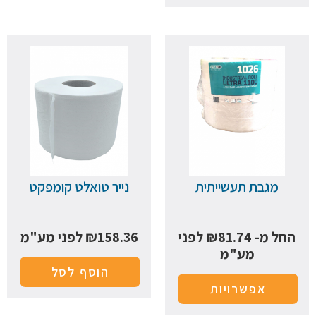
מגבת תעשייתית
נייר טואלט קומפקט
החל מ-
81.74
₪
לפני
158.36
₪
לפני מע"מ
מע"מ
הוסף לסל
אפשרויות