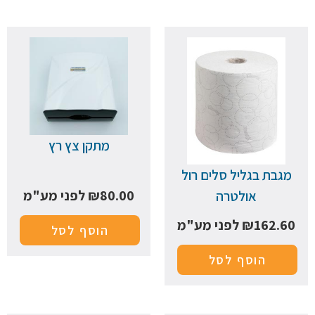
מתקן צץ רץ
מגבת בגליל סלים רול
80.00
₪
לפני מע"מ
אולטרה
162.60
₪
לפני מע"מ
הוסף לסל
הוסף לסל