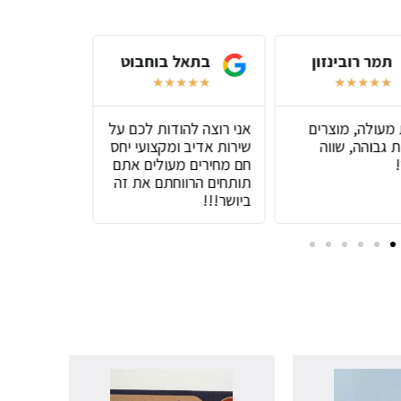
תמר רובינזון
בתאל בוחבוט
שירל
★
★
★
★
★
★
★
★
★
★
★
★
★
 מעולה, מוצרים
אני רוצה להודות לכם על
שירות מעול
 גבוהה, שווה
שירות אדיב ומקצועי יחס
טובים
חם מחירים מעולים אתם
תותחים הרווחתם את זה
ביושר!!!