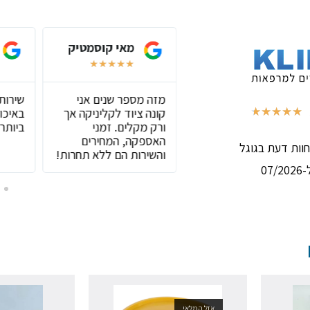
אסף שליפקה
מאי קוסמטיק
★
★
★
★
★
★
★
★
★
★
חנות שיש בה הכול
מזה מספר שנים אני
שירות
,שירות מצוין וסבלני
קונה ציוד לקליניקה אך
באיכות
★
★
★
★
★
(באמת נהנה בכל קניה)
ורק מקלים. זמני
ביותר!
האספקה, המחירים
והשירות הם ללא תחרות!
07
אזל המלאי