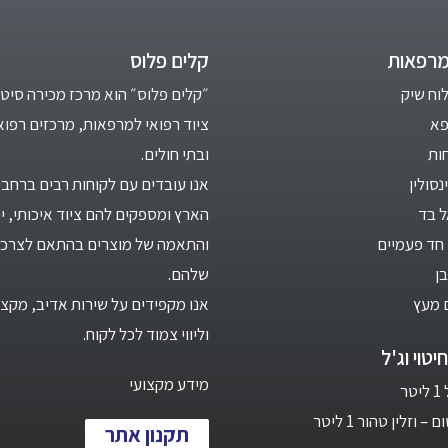
מרפאות
קלים פלוס
לוח שיק
״קלים פלוס״ הוא מרכז מכירה סיטו
פא
ציוד רפואי למרפאות, מרכזים רפוא
ות
ובתי חולים.
סולין
אנו עובדים עם לקוחות רבים ברחבי
ל בד
הארץ ומספקים להם ציוד איכותי, יי
חד פעמיים
והתאמה של מוצרים בהתאם לצרכי
ן
שלהם.
 מעץ
אנו מקפידים על שירות אדיב, מקצו
וליווי צמוד לכל לקוח.
יטוי וג'ל
מידע מקצועי
ר
 וזלין טהור 1 ליטר
תקנון אתר