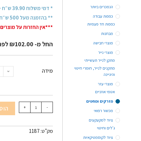
הנמכרים ביותר
* דמי משלוח 39.90 ש״ח + מע״מ
כפפות עבודה
** בהזמנה מעל 500 ש״ח + מע״מ - משלוח חינם!
כפפות חד פעמיות
***אין החזרות על מוצרים 
מבחנות
החל מ-
102.00
₪
לפנ
מוצרי חבישה
מוצרי נייר
מתקן לנייר תעשייתי
מתקנים לנייר, חומרי חיטוי
מידה
והיגיינה
מוצרי עזר
אטמי אוזניים
מזרקים ומחטים
-
+
הוס
מכשור רפואי
ציוד למקעקעים
ג'לים וחיטוי
מק"ט: 1187
ציוד לקוסמטיקאיות