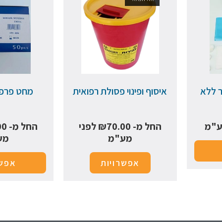
 ללא
איסוף ופינוי פסולת רפואית
מחט פרפר 1/100
ע"מ
החל מ-
70.00
₪
לפני
החל מ-
00
מע"מ
מע
אפשרויות
אפשר