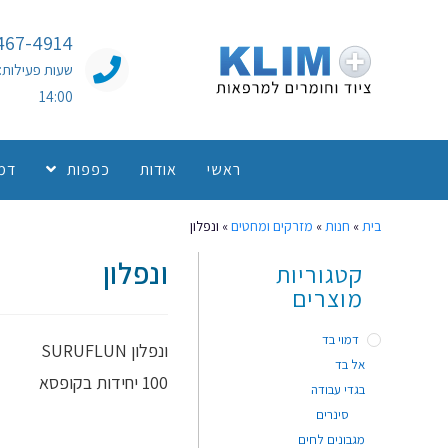
467-4914
14:00
ראשי
אודות
כפפות
דמו
בית
»
חנות
»
מזרקים ומחטים
»
ונפלון
ונפלון
קטגוריות
מוצרים
דמוי בד
ונפלון SURUFLUN
אל בד
100 יחידות בקופסא
בגדי עבודה
סינרים
מגבונים לחים