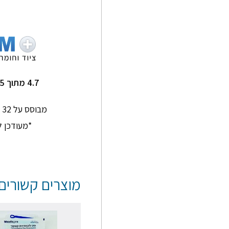
תם סלמן
Ginkgo Home
★
★
★
★
★
★
★
★
★
★
תותח על שירות מדהים
שירות מעולה ומהיר !
4.7 מתוך 5
אנשים סבלניים
ומדהימים
מבוסס על 32 חוות דעת בגוגל
*מעודכן ל-/2026
מוצרים קשורים