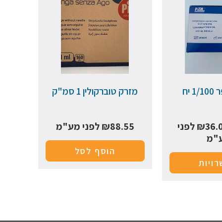
 יח
מזרק טוברקולין 1 סמ"ק
36.
₪
לפני
88.55
₪
לפני מע"מ
"מ
הוסף לסל
ויות