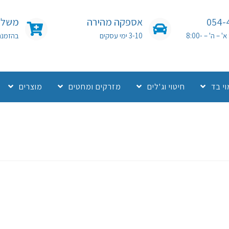
054-
אספקה מהירה
משלוח
שעות פעילות: א' – ה' – 8:00-
3-10 ימי עסקים
בהזמנה מעל 0
י בד
חיטוי וג'לים
מזרקים ומחטים
מוצרים