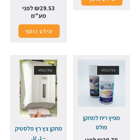
29.53
₪
לפני
מע"מ
מידע נוסף
אזל המלאי
אזל המלאי
מפיץ ריח למתקן
פולס
מתקן צץ רץ פלסטיק
– נ. ט.