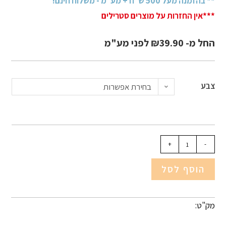
** בהזמנה מעל 500 ש״ח + מע״מ - משלוח חינם!
***אין החזרות על מוצרים סטרילים
החל מ-
39.90
₪
לפני מע"מ
צבע
בחירת אפשרות
+
-
הוסף לסל
מק"ט: