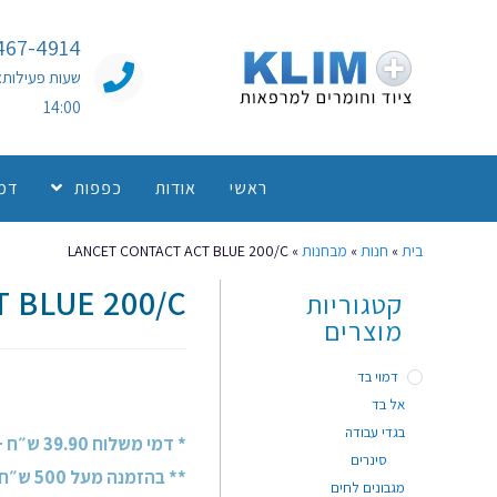
467-4914
14:00
ראשי
אודות
כפפות
דמו
בית
»
חנות
»
מבחנות
»
LANCET CONTACT ACT BLUE 200/C
 BLUE 200/C
קטגוריות
מוצרים
דמוי בד
אל בד
בגדי עבודה
* דמי משלוח 39.90 ש״ח + מע״מ
סינרים
** בהזמנה מעל 500 ש״ח + מע״מ - משלוח חינם!
מגבונים לחים