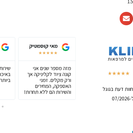
אסף שליפקה
מאי קוסמטיק
★
★
★
★
★
★
★
★
★
★
חנות שיש בה הכול
מזה מספר שנים אני
שירות
,שירות מצוין וסבלני
קונה ציוד לקליניקה אך
באיכות
★
★
★
★
★
(באמת נהנה בכל קניה)
ורק מקלים. זמני
ביותר!
האספקה, המחירים
והשירות הם ללא תחרות!
07