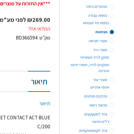
***אין החזרות על מוצרים 
הנמכרים ביותר
כפפות עבודה
269.00
₪
לפני מע"מ
כפפות חד פעמיות
המלאי אזל
מבחנות
מק"ט: BD366594
מוצרי חבישה
מוצרי נייר
מתקן לנייר תעשייתי
מתקנים לנייר, חומרי חיטוי
והיגיינה
תיאור
מוצרי עזר
אטמי אוזניים
מזרקים ומחטים
תיאור
מכשור רפואי
ציוד למקעקעים
ET CONTACT ACT BLUE
ג'לים וחיטוי
200/C
ציוד לקוסמטיקאיות