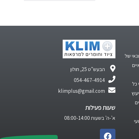
נאי של
יים
הבעש"ט 25, חולון
054-467-4914
 כל
klimplus@gmail.com
עוץ
ם
שעות פעילות
א'-ה' בשעות 08:00-14:00
עי