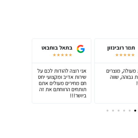
תמר רובינזון
בתאל בוחבוט
שירל
★
★
★
★
★
★
★
★
★
★
★
★
★
 מעולה, מוצרים
אני רוצה להודות לכם על
שירות מעול
 גבוהה, שווה
שירות אדיב ומקצועי יחס
טובים
חם מחירים מעולים אתם
תותחים הרווחתם את זה
ביושר!!!