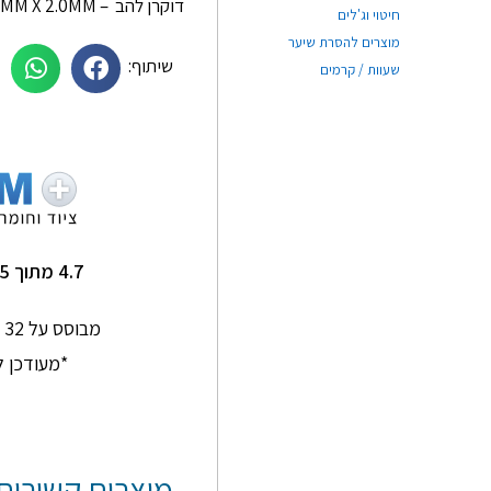
דוקרן להב – 1.5MM X 2.0MM
חיטוי וג'לים
מוצרים להסרת שיער
שיתוף:
שעוות / קרמים
תם סלמן
Ginkgo Home
★
★
★
★
★
★
★
★
★
★
תותח על שירות מדהים
שירות מעולה ומהיר !
4.7 מתוך 5
אנשים סבלניים
ומדהימים
מבוסס על 32 חוות דעת בגוגל
*מעודכן ל-/2026
מוצרים קשורים