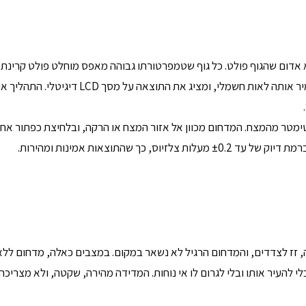
א אדום שהגוף פולט. כל גוף שטמפרטורתו גבוהה מאפס מוחלט פולט קרינת
אינפרא אדום. חיישן במכשיר קולט את הקרינה הזו, ממיר אותה לאות חשמלי, ומציג את התוצאה על מסך LCD דיגי
 מתבצעת בדרך כלל ממרחק של כ-3 עד 5 סנטימטר מהמצח. המדחום מכוון אל אזור המצח או הרקה, ובלחיצת כפתור א
 מעלות צלזיוס, כך שהתוצאות אמינות ומהירות.
ה, זז לצדדים, והמדחום הרגיל לא נשאר במקום. במצבים כאלה, מדחום ללא
לי להעיר אותו ובלי לגרום לו אי נוחות. המדידה מהירה, שקטה, ולא מצריכה