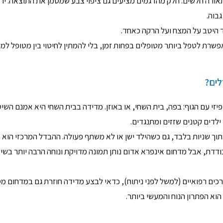
בתנאי תאורה חלשים. חלק מהדגמים מציעים גם ציפוי צבע שמסמן את התוצאה: יר
בוה.
ד היטב על המצח ועל הרקה כאחד.
שרת לטפל ביותר מטופלים בפחות זמן, בלי להמתין לחיטוי בין מטופל למט
לים?
יזי עם הגוף: בפה, בית השחי, או באוזן. מדידה בבית השחי היא אמנם השי
ילדים קטנים שזזים ומתנגדים.
ך שניות בלבד, גם כשהילד ישן או לא משתף פעולה. ההבדל המרכזי הוא
בודדת, אבל מדחום אינפרא אדום נותן תמונה מדויקת ונוחה הרבה יותר בשי
רכים רפואיים (למשל לפני ניתוח), כדאי לבצע מדידה חוזרת גם במדחום מס
וא הפתרון הנוח והמעשי ביותר.