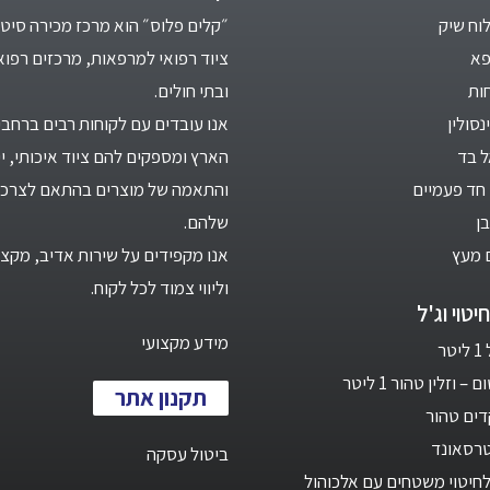
לוח שיק
״קלים פלוס״ הוא מרכז מכירה סיטו
פא
ציוד רפואי למרפאות, מרכזים רפוא
ות
ובתי חולים.
סולין
אנו עובדים עם לקוחות רבים ברחבי
ל בד
הארץ ומספקים להם ציוד איכותי, יי
חד פעמיים
והתאמה של מוצרים בהתאם לצרכי
ן
שלהם.
 מעץ
אנו מקפידים על שירות אדיב, מקצו
וליווי צמוד לכל לקוח.
יטוי וג'ל
מידע מקצועי
ר
 וזלין טהור 1 ליטר
תקנון אתר
ים טהור
טרסאונד
ביטול עסקה
חיטוי משטחים עם אלכוהול