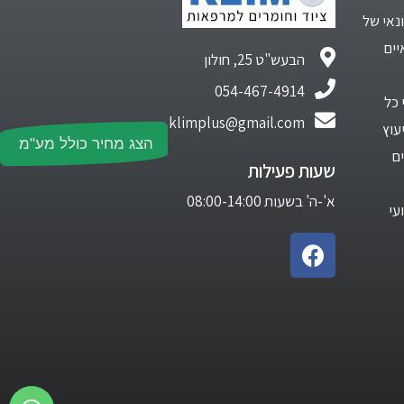
נאי של
יים
הבעש"ט 25, חולון
054-467-4914
 כל
klimplus@gmail.com
עוץ
הצג מחיר כולל מע"מ
ם
שעות פעילות
א'-ה' בשעות 08:00-14:00
עי