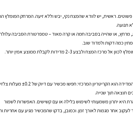
א תנועה.
ת, מרחץ, או שהייה בסביבה חמה או קרה מאוד – טמפרטורת הסביבה עלולה
תין כמה דקות ולמדוד שוב.
צח ולבצע 2-3 מדידות לקבלת ממוצע אמין יותר.
בבחירת מדחום, כדאי לשים לב לכמה פרמטרים. דיוק המדידה הוא הקריטריון המרכזי: חפשו מכשיר עם דיוק של
ם תוצאה תוך שנייה.
לאיכות המסך: תצוגת LCD גדולה ומוארת היא יתרון משמעותי לשימוש בלילה או עם קשישים. האפשרות לשמור
ר לעקוב אחר מגמות לאורך זמן. וכמובן, בדקו שהמכשיר מגיע עם אחריות ו