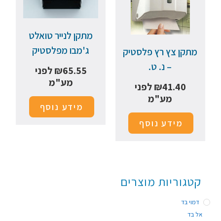
מתקן לנייר טואלט
ג'מבו מפלסטיק
מתקן צץ רץ פלסטיק
– נ. ט.
65.55
₪
לפני
מע"מ
41.40
₪
לפני
מע"מ
מידע נוסף
מידע נוסף
קטגוריות מוצרים
דמוי בד
אל בד